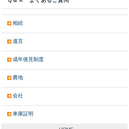
Ｑ＆Ａ よくあるご質問
相続
遺言
成年後見制度
農地
会社
車庫証明