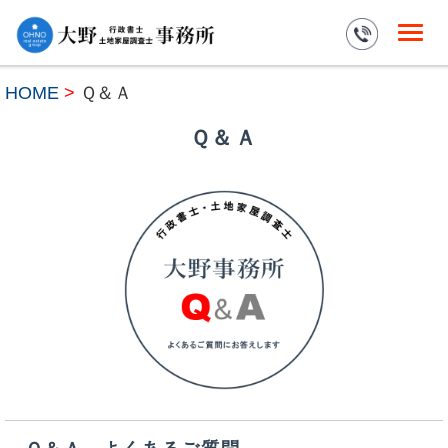
HOME
>
Ｑ＆Ａ
Ｑ＆Ａ